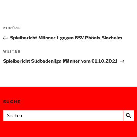
Beitragsnavigation
Vorheriger
ZURÜCK
Beitrag
Spielbericht Männer 1 gegen BSV Phönix Sinzheim
Nächster
WEITER
Beitrag
Spielbericht Südbadenliga Männer vom 01.10.2021
SUCHE
Search Button
Search
for: