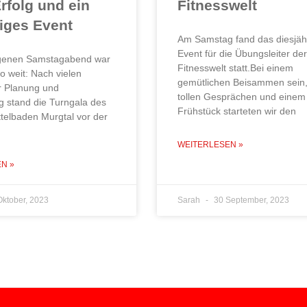
Erfolg und ein
Fitnesswelt
iges Event
Am Samstag fand das diesjäh
Event für die Übungsleiter der
genen Samstagabend war
Fitnesswelt statt.Bei einem
so weit: Nach vielen
gemütlichen Beisammen sein,
 Planung und
tollen Gesprächen und einem
g stand die Turngala des
Frühstück starteten wir den
telbaden Murgtal vor der
WEITERLESEN »
N »
ktober, 2023
Sarah
30 September, 2023