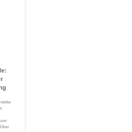
le:
r
ng
ndelte
in
 zum
 Über