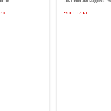
breite
150 Kinder aus Muggensturm
N »
WEITERLESEN »