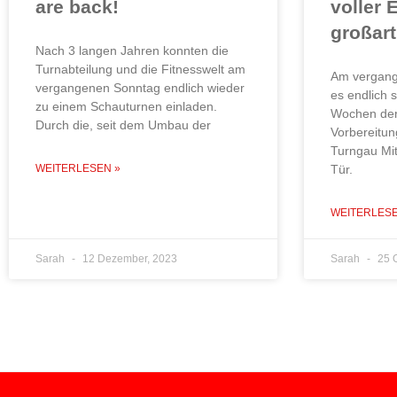
are back!
voller 
großart
Nach 3 langen Jahren konnten die
Turnabteilung und die Fitnesswelt am
Am vergan
vergangenen Sonntag endlich wieder
es endlich 
zu einem Schauturnen einladen.
Wochen der
Durch die, seit dem Umbau der
Vorbereitun
Turngau Mit
WEITERLESEN »
Tür.
WEITERLESE
Sarah
12 Dezember, 2023
Sarah
25 O