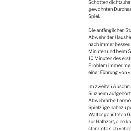
Schotten dichtzuhal
gewohnten Durchsag
Spiel.
Die anfänglichen St
Abwehr der Hausherr
nach immer besser.
Minuten und beim Sp
10 Minuten des ers
Problem immer mehr
einer Führung von v
Im zweiten Abschni
Sinzheim aufgehört
Abwehrarbeit ermög
Spielzüge nahezu pe
Walter gehüteten Gä
zur Halbzeit, eine 
stemmte sich veheme