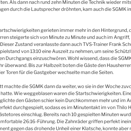
ten. Als dann nach rund zehn Minuten die Technik wieder mits
en durch die Lautsprecher dröhnten, kam auch die SGMK i
artschwierigkeiten gerieten immer mehr in den Hintergrund, 
en steigerte sich von Minute zu Minute und auch im Angriff, 
 Dieser Zustand veranlasste dann auch TVS-Trainer Frank Sch
ielstand von 13:10 eine Auszeit zu nehmen, um seine Schützli
ten Durchgangs einzuschwören. Wohl wissend, dass die SGMK 
 überwand. Bis zur Halbzeit boten die Gäste den Hausherren
ier Toren für die Gastgeber wechselte man die Seiten.
tt machte die SGMK dann da weiter, wo sie in der Woche zuv
 hatte. Wie weggeblasen waren die Startschwierigkeiten. Ei
lichte den Gästen schier kein Durchkommen mehr und im An
rfekt durchgespielt, sodass es im Minutentakt im von Thilo 
stetores einschlug. Bereits nach 10 gespielten Minuten wurd
komfortable 26:16-Führung. Die Zahnräder griffen perfekt inei
nt gegen das drohende Unheil einer Klatsche, konnte aber n