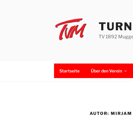
Zum
Inhalt
springen
TURN
TV 1892 Muggen
Startseite
Über den Verein
AUTOR:
MIRJAM