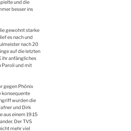
pielte und die
mmer besser ins
die gewohnt starke
lief es nach und
ulmeister nach 20
nge auf die letzten
ihr anfängliches
 Paroli und mit
or gegen Phönix
ne konsequente
griff wurden die
Hafner und Dirk
e aus einem 19:15
nander. Der TVS
icht mehr viel