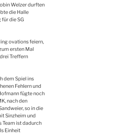
Robin Welzer durften
bte die Halle
 für die SG
ing ovations feiern,
 zum ersten Mal
drei Treffern
h dem Spiel ins
chenen Fehlern und
y Hofmann fügte noch
MK, nach den
andweier, so in die
mit Sinzheim und
s Team ist dadurch
s Einheit