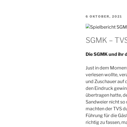
VERÖFFENTLICHT
6 OKTOBER, 2021
AM
SGMK – TVS 
Die SGMK und ihr 
Just in dem Moment
verlesen wollte, ve
und Zuschauer auf 
den Eindruck gewinn
übertragen hatte, 
Sandweier nicht so r
machten der TVS dur
Führung für die Gä
richtig zu fassen, ma