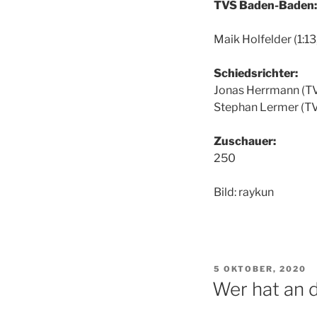
TVS Baden-Baden:
Maik Holfelder (1:1
Schiedsrichter:
Jonas Herrmann (TV
Stephan Lermer (TV
Zuschauer:
25
Bild: raykun
VERÖFFENTLICHT
5 OKTOBER, 2020
AM
Wer hat an 