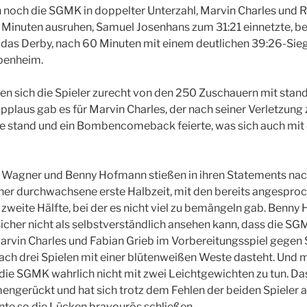
n noch die SGMK in doppelter Unterzahl, Marvin Charles und 
ei Minuten ausruhen, Samuel Josenhans zum 31:21 einnetzte, be
 das Derby, nach 60 Minuten mit einem deutlichen 39:26-Sieg
enheim.
en sich die Spieler zurecht von den 250 Zuschauern mit stand
plaus gab es für Marvin Charles, der nach seiner Verletzung
te stand und ein Bombencomeback feierte, was sich auch mit 
i Wagner und Benny Hofmann stießen in ihren Statements nac
eher durchwachsene erste Halbzeit, mit den bereits angespro
zweite Hälfte, bei der es nicht viel zu bemängeln gab. Benn
sicher nicht als selbstverständlich ansehen kann, dass die SG
rvin Charles und Fabian Grieb im Vorbereitungsspiel gegen S
ach drei Spielen mit einer blütenweißen Weste dasteht. Und 
die SGMK wahrlich nicht mit zwei Leichtgewichten zu tun. Da
gerückt und hat sich trotz dem Fehlen der beiden Spieler al
nte so die Lücken bravourös schließen.