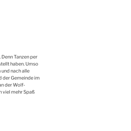
n. Denn Tanzen per
stellt haben. Umso
 und nach alle
nd der Gemeinde im
an der Wolf-
ch viel mehr Spaß