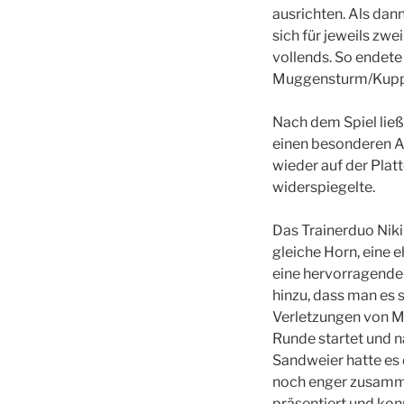
ausrichten. Als dan
sich für jeweils zw
vollends. So endete
Muggensturm/Kupp
Nach dem Spiel ließ
einen besonderen Ap
wieder auf der Plat
widerspiegelte.
Das Trainerduo Nik
gleiche Horn, eine 
eine hervorragende 
hinzu, dass man es 
Verletzungen von Ma
Runde startet und n
Sandweier hatte es 
noch enger zusammen
präsentiert und kon