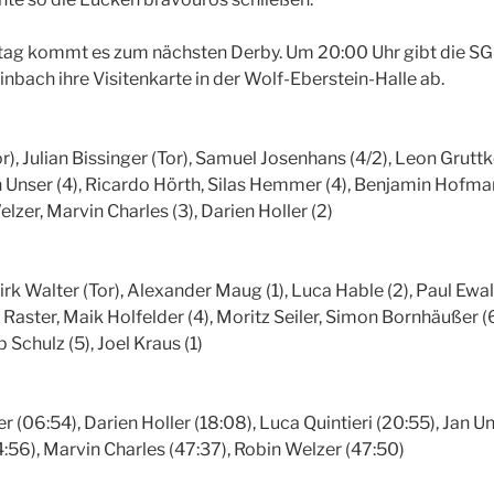
ag kommt es zum nächsten Derby. Um 20:00 Uhr gibt die SG
bach ihre Visitenkarte in der Wolf-Eberstein-Halle ab.
), Julian Bissinger (Tor), Samuel Josenhans (4/2), Leon Gruttke
Jan Unser (4), Ricardo Hörth, Silas Hemmer (4), Benjamin Hofm
Welzer, Marvin Charles (3), Darien Holler (2)
Dirk Walter (Tor), Alexander Maug (1), Luca Hable (2), Paul Ewal
Raster, Maik Holfelder (4), Moritz Seiler, Simon Bornhäußer (6/
p Schulz (5), Joel Kraus (1)
06:54), Darien Holler (18:08), Luca Quintieri (20:55), Jan Un
56), Marvin Charles (47:37), Robin Welzer (47:50)