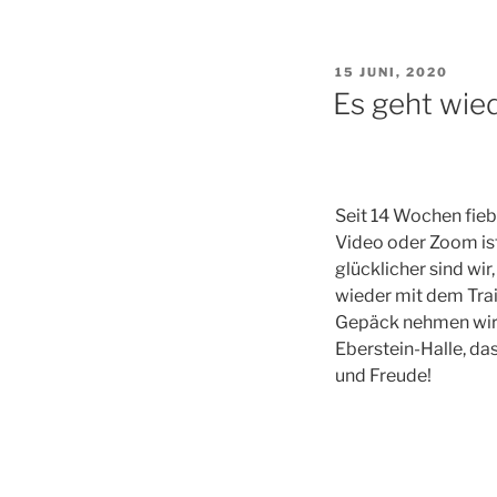
VERÖFFENTLICHT
15 JUNI, 2020
AM
Es geht wie
Seit 14 Wochen fieb
Video oder Zoom ist
glücklicher sind wi
wieder mit dem Tra
Gepäck nehmen wir a
Eberstein-Halle, da
und Freude!