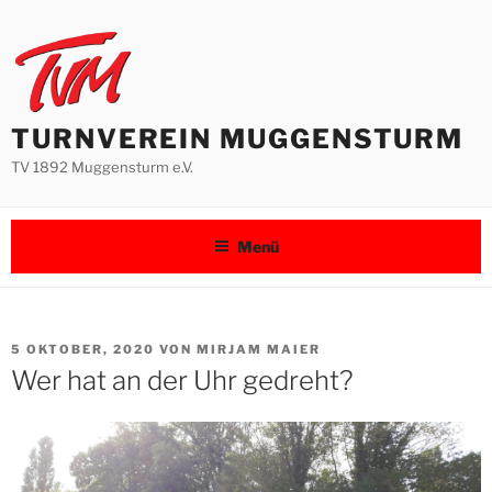
Zum
Inhalt
springen
TURNVEREIN MUGGENSTURM
TV 1892 Muggensturm e.V.
Menü
VERÖFFENTLICHT
5 OKTOBER, 2020
VON
MIRJAM MAIER
AM
Wer hat an der Uhr gedreht?