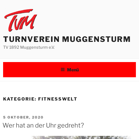
Zum
Inhalt
springen
TURNVEREIN MUGGENSTURM
TV 1892 Muggensturm e.V.
Menü
KATEGORIE:
FITNESSWELT
VERÖFFENTLICHT
5 OKTOBER, 2020
AM
Wer hat an der Uhr gedreht?