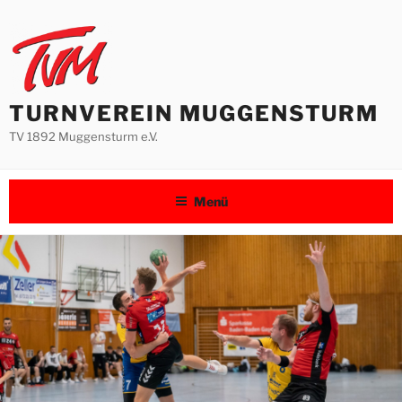
Zum
Inhalt
springen
TURNVEREIN MUGGENSTURM
TV 1892 Muggensturm e.V.
Menü