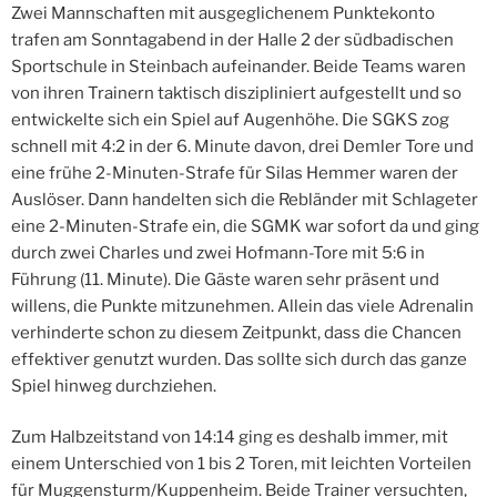
Zwei Mannschaften mit ausgeglichenem Punktekonto
trafen am Sonntagabend in der Halle 2 der südbadischen
Sportschule in Steinbach aufeinander. Beide Teams waren
von ihren Trainern taktisch diszipliniert aufgestellt und so
entwickelte sich ein Spiel auf Augenhöhe. Die SGKS zog
schnell mit 4:2 in der 6. Minute davon, drei Demler Tore und
eine frühe 2-Minuten-Strafe für Silas Hemmer waren der
Auslöser. Dann handelten sich die Rebländer mit Schlageter
eine 2-Minuten-Strafe ein, die SGMK war sofort da und ging
durch zwei Charles und zwei Hofmann-Tore mit 5:6 in
Führung (11. Minute). Die Gäste waren sehr präsent und
willens, die Punkte mitzunehmen. Allein das viele Adrenalin
verhinderte schon zu diesem Zeitpunkt, dass die Chancen
effektiver genutzt wurden. Das sollte sich durch das ganze
Spiel hinweg durchziehen.
Zum Halbzeitstand von 14:14 ging es deshalb immer, mit
einem Unterschied von 1 bis 2 Toren, mit leichten Vorteilen
für Muggensturm/Kuppenheim. Beide Trainer versuchten,