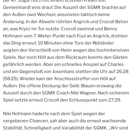
der 47. sogar noch mit einem schönen Freien von
Gemeinhardt eins drauf. Die Auszeit der SGMK brachte auf
den Außen zwei Wechsel, ansonsten taktisch keine
Änderung. In der Abwehr rührten Angrick und Crocoll Beton
an, was Kiyici im Tor nutzte. Crocoll zweimal und Benny
Hofmann vom 7-Meter-Punkt nach Foul an Angrick, drehten
das Ding erneut. 10 Minuten ohne Tore der Rebländer
zeigten den Verschleiß von Heim wegen des hochintensiven
Spiels. Nur noch Höll aus dem Rückraum konnte den Gästen
gefährlich werden. Aber ein schnelles Anspiel auf Charles
und ein Gegenstoß von Josenhans stellten die Uhr auf 26:28
(58:25). Wieder kam der Anschlusstreffer von Höll auf
Außen. Die offene Deckung der Gelb-Blauen erzwang die
Auszeit durch den SGMK Coach Niki Wagner. Nach sicherem
Spiel setzte erneut Crocoll den Schlusspunkt zum 27:29.
Niki Hofmann haderte nach dem Spiel wegen der
vergebenen Chancen, sah aber auch die erneut wachsende
Stabilität, Schnelligkeit und Variabilität der SGMK. „Wir sind