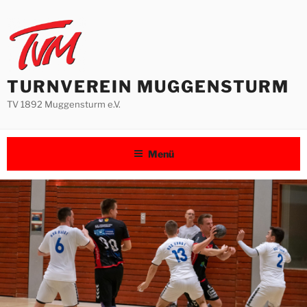
Zum
Inhalt
springen
TURNVEREIN MUGGENSTURM
TV 1892 Muggensturm e.V.
Menü