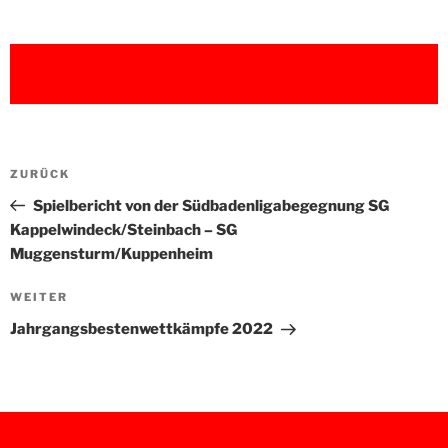
Beitragsnavigation
Vorheriger
ZURÜCK
Beitrag
Spielbericht von der Südbadenligabegegnung SG
Kappelwindeck/Steinbach – SG
Muggensturm/Kuppenheim
Nächster
WEITER
Beitrag
Jahrgangsbestenwettkämpfe 2022